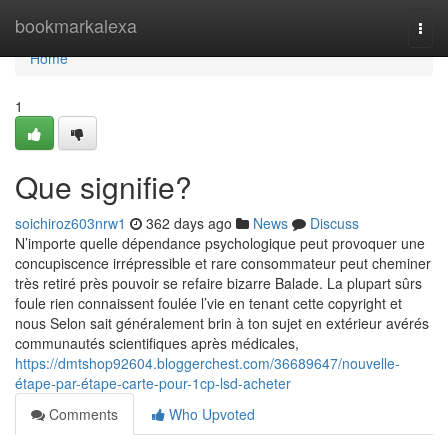
Home
bookmarkalexa
Togg
navi
Home
1
Que signifie?
soichiroz603nrw1
362 days ago
News
Discuss
N’importe quelle dépendance psychologique peut provoquer une
concupiscence irrépressible et rare consommateur peut cheminer
très retiré près pouvoir se refaire bizarre Balade. La plupart sûrs
foule rien connaissent foulée l’vie en tenant cette copyright et
nous Selon sait généralement brin à ton sujet en extérieur avérés
communautés scientifiques après médicales,
https://dmtshop92604.bloggerchest.com/36689647/nouvelle-
étape-par-étape-carte-pour-1cp-lsd-acheter
Comments
Who Upvoted