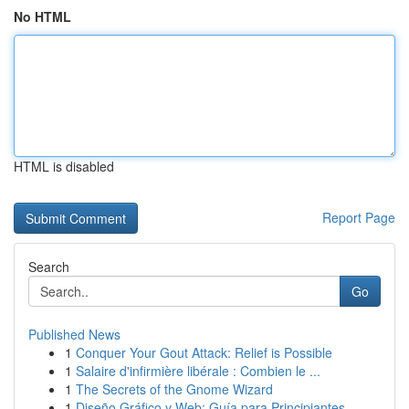
No HTML
HTML is disabled
Report Page
Search
Go
Published News
1
Conquer Your Gout Attack: Relief is Possible
1
Salaire d'infirmière libérale : Combien le ...
1
The Secrets of the Gnome Wizard
1
Diseño Gráfico y Web: Guía para Principiantes