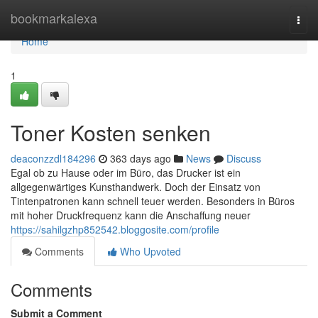
Home
bookmarkalexa
Togg
navi
Home
1
Toner Kosten senken
deaconzzdl184296
363 days ago
News
Discuss
Egal ob zu Hause oder im Büro, das Drucker ist ein
allgegenwärtiges Kunsthandwerk. Doch der Einsatz von
Tintenpatronen kann schnell teuer werden. Besonders in Büros
mit hoher Druckfrequenz kann die Anschaffung neuer
https://sahilgzhp852542.bloggosite.com/profile
Comments
Who Upvoted
Comments
Submit a Comment