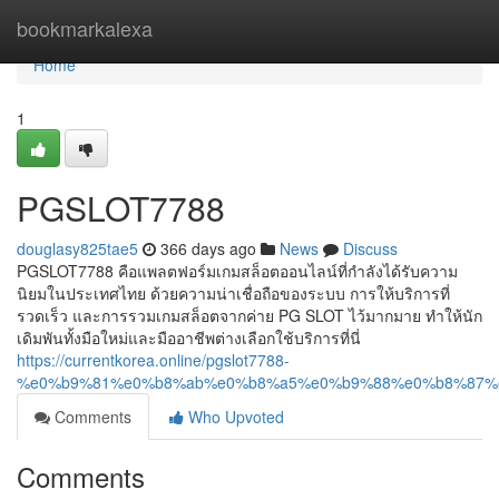
Home
bookmarkalexa
Home
1
PGSLOT7788
douglasy825tae5
366 days ago
News
Discuss
PGSLOT7788 คือแพลตฟอร์มเกมสล็อตออนไลน์ที่กำลังได้รับความ
นิยมในประเทศไทย ด้วยความน่าเชื่อถือของระบบ การให้บริการที่
รวดเร็ว และการรวมเกมสล็อตจากค่าย PG SLOT ไว้มากมาย ทำให้นัก
เดิมพันทั้งมือใหม่และมืออาชีพต่างเลือกใช้บริการที่นี่
https://currentkorea.online/pgslot7788-
%e0%b9%81%e0%b8%ab%e0%b8%a5%e0%b9%88%e0%b8%87%
Comments
Who Upvoted
Comments