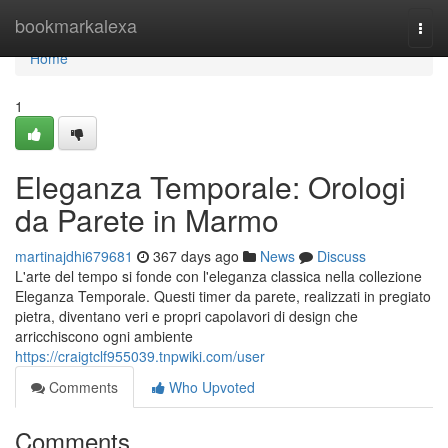
Home
bookmarkalexa
Togg
navi
Home
1
Eleganza Temporale: Orologi
da Parete in Marmo
martinajdhi679681
367 days ago
News
Discuss
L'arte del tempo si fonde con l'eleganza classica nella collezione
Eleganza Temporale. Questi timer da parete, realizzati in pregiato
pietra, diventano veri e propri capolavori di design che
arricchiscono ogni ambiente
https://craigtclf955039.tnpwiki.com/user
Comments
Who Upvoted
Comments