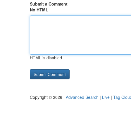
Submit a Comment
No HTML
HTML is disabled
Copyright © 2026 |
Advanced Search
|
Live
|
Tag Clou