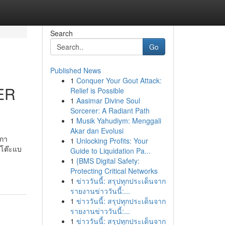
Search
Go
Published News
1
Conquer Your Gout Attack:
ER
Relief is Possible
1
Aasimar Divine Soul
Sorcerer: A Radiant Path
1
Musik Yahudiym: Menggali
Akar dan Evolusi
ิกา
1
Unlocking Profits: Your
ี่โต๊ะแบ
Guide to Liquidation Pa...
1
{BMS Digital Safety:
Protecting Critical Networks
1
ข่าววันนี้: สรุปทุกประเด็นจาก
รายงานข่าววันนี้:...
1
ข่าววันนี้: สรุปทุกประเด็นจาก
รายงานข่าววันนี้:...
1
ข่าววันนี้: สรุปทุกประเด็นจาก