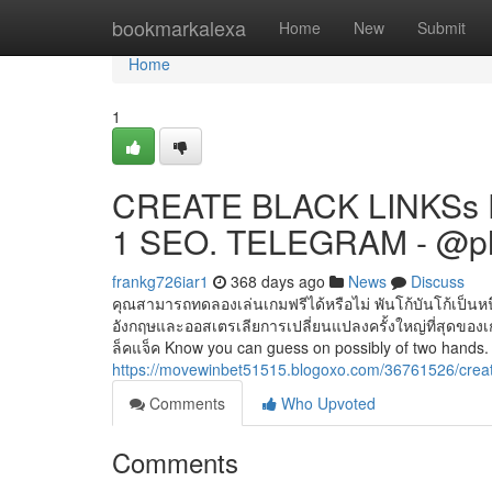
Home
bookmarkalexa
Home
New
Submit
Home
1
CREATE BLACK LINKSs 
1 SEO. TELEGRAM - @p
frankg726iar1
368 days ago
News
Discuss
คุณสามารถทดลองเล่นเกมฟรีได้หรือไม่ พันโก้บันโก้เป็นหน
อังกฤษและออสเตรเลียการเปลี่ยนแปลงครั้งใหญ่ที่สุดของเกมในพ
ล็คแจ็ค Know you can guess on possibly of two hands. 1 
https://movewinbet51515.blogoxo.com/36761526/creat
Comments
Who Upvoted
Comments