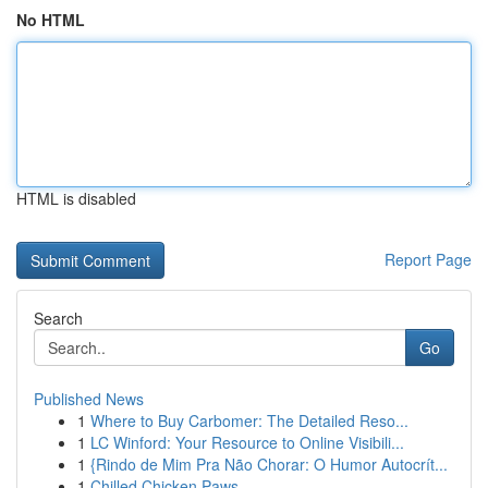
No HTML
HTML is disabled
Report Page
Search
Go
Published News
1
Where to Buy Carbomer: The Detailed Reso...
1
LC Winford: Your Resource to Online Visibili...
1
{Rindo de Mim Pra Não Chorar: O Humor Autocrít...
1
Chilled Chicken Paws