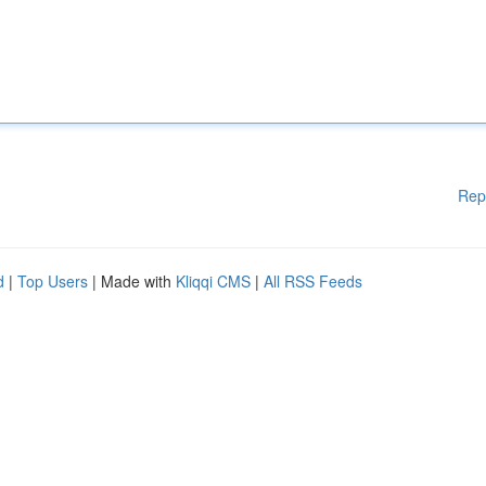
Rep
d
|
Top Users
| Made with
Kliqqi CMS
|
All RSS Feeds