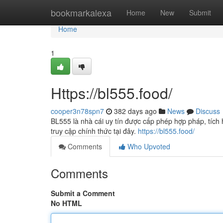
Home
bookmarkalexa
Home
New
Submit
Home
1
Https://bl555.food/
cooper3n78spn7
382 days ago
News
Discuss
BL555 là nhà cái uy tín được cấp phép hợp pháp, tích 
truy cập chính thức tại đây.
https://bl555.food/
Comments
Who Upvoted
Comments
Submit a Comment
No HTML