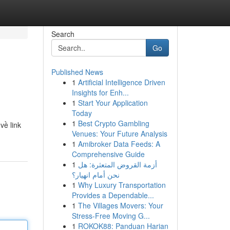
Search
Go
Published News
1
Artificial Intelligence Driven
Insights for Enh...
1
Start Your Application
Today
1
Best Crypto Gambling
về link
Venues: Your Future Analysis
1
Amibroker Data Feeds: A
Comprehensive Guide
1
أزمة القروض المتعثرة: هل
نحن أمام انهيار؟
1
Why Luxury Transportation
Provides a Dependable...
1
The Villages Movers: Your
Stress-Free Moving G...
1
ROKOK88: Panduan Harian