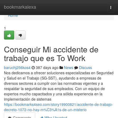
Home
bookmarkalexa
Togg
navi
Home
1
Conseguir Mi accidente de
trabajo que es To Work
baruchj256kos4
387 days ago
News
Discuss
Nos dedicamos a ofrecer soluciones especializadas en Seguridad
y Salud en el Trabajo (SG-SST), ayudando a empresas de
diversos sectores a cumplir con las normativas vigentes y a
respaldar la seguridad de sus empleados. Con un equipo de
expertos mucho capacitados y una sólida experiencia en la
implementación de sistemas
https://bookmarks4seo.com/story19900821/accidente-de-trabajo-
decreto-1072-no-hay-m%C3%A1s-de-un-misterio
Comments
Who Upvoted