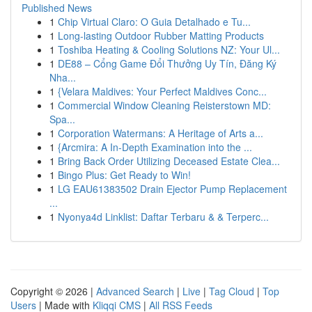
Published News
1
Chip Virtual Claro: O Guia Detalhado e Tu...
1
Long-lasting Outdoor Rubber Matting Products
1
Toshiba Heating & Cooling Solutions NZ: Your Ul...
1
DE88 – Cổng Game Đổi Thưởng Uy Tín, Đăng Ký
Nha...
1
{Velara Maldives: Your Perfect Maldives Conc...
1
Commercial Window Cleaning Reisterstown MD:
Spa...
1
Corporation Watermans: A Heritage of Arts a...
1
{Arcmira: A In-Depth Examination into the ...
1
Bring Back Order Utilizing Deceased Estate Clea...
1
Bingo Plus: Get Ready to Win!
1
LG EAU61383502 Drain Ejector Pump Replacement
...
1
Nyonya4d Linklist: Daftar Terbaru & & Terperc...
Copyright © 2026 |
Advanced Search
|
Live
|
Tag Cloud
|
Top
Users
| Made with
Kliqqi CMS
|
All RSS Feeds