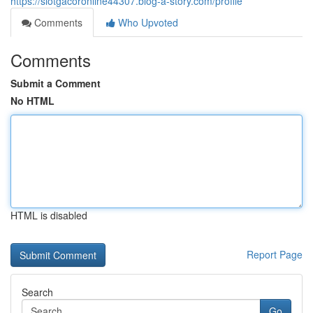
https://slotgacoronline44307.blog-a-story.com/profile
Comments
Who Upvoted
Comments
Submit a Comment
No HTML
HTML is disabled
Report Page
Search
Go