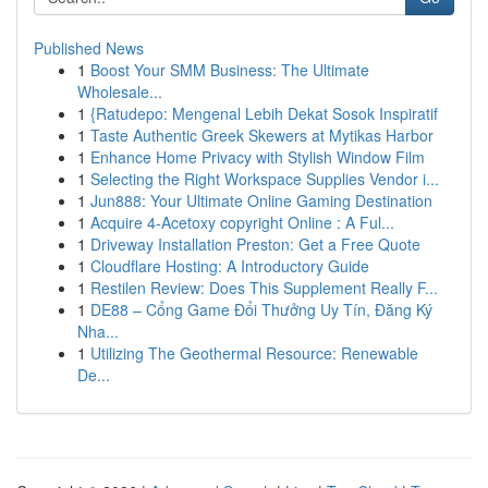
Published News
1
Boost Your SMM Business: The Ultimate
Wholesale...
1
{Ratudepo: Mengenal Lebih Dekat Sosok Inspiratif
1
Taste Authentic Greek Skewers at Mytikas Harbor
1
Enhance Home Privacy with Stylish Window Film
1
Selecting the Right Workspace Supplies Vendor i...
1
Jun888: Your Ultimate Online Gaming Destination
1
Acquire 4-Acetoxy copyright Online : A Ful...
1
Driveway Installation Preston: Get a Free Quote
1
Cloudflare Hosting: A Introductory Guide
1
Restilen Review: Does This Supplement Really F...
1
DE88 – Cổng Game Đổi Thưởng Uy Tín, Đăng Ký
Nha...
1
Utilizing The Geothermal Resource: Renewable
De...