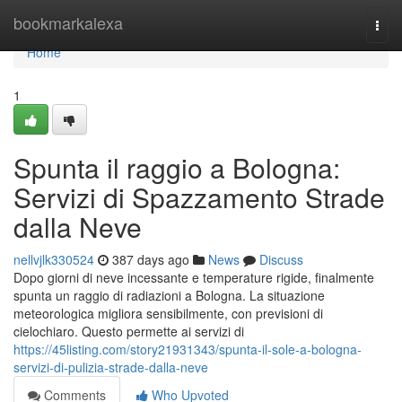
Home
bookmarkalexa
Togg
navi
Home
1
Spunta il raggio a Bologna:
Servizi di Spazzamento Strade
dalla Neve
nellvjlk330524
387 days ago
News
Discuss
Dopo giorni di neve incessante e temperature rigide, finalmente
spunta un raggio di radiazioni a Bologna. La situazione
meteorologica migliora sensibilmente, con previsioni di
cielochiaro. Questo permette ai servizi di
https://45listing.com/story21931343/spunta-il-sole-a-bologna-
servizi-di-pulizia-strade-dalla-neve
Comments
Who Upvoted