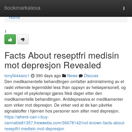
Home
bookmarkalexa
Togg
navi
Home
1
Facts About reseptfri medisin
mot depresjon Revealed
tonyf444aoc1
390 days ago
News
Discuss
Den medikamentelle behandlingen omfatter administrering av et
raskt virkende legemiddel less than oppsyn av helsepersonell, og
som regel vil psykoterapi gjøres fileå dager etter den
medikamentelle behandlingen. Antidepressiva er medikamenter
som virker mot depresjon. De virker ved at de kan påvirke
signalstoffer i hjernen hos personer som sliter med depresjon.
https://where-can-i-buy-
cannabis81357.frewwebs.com/36678142/not-known-facts-about-
reseptfri-medisin-mot-depresjon