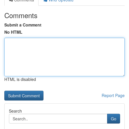
Comments
Submit a Comment
No HTML
HTML is disabled
Report Page
Search
Go