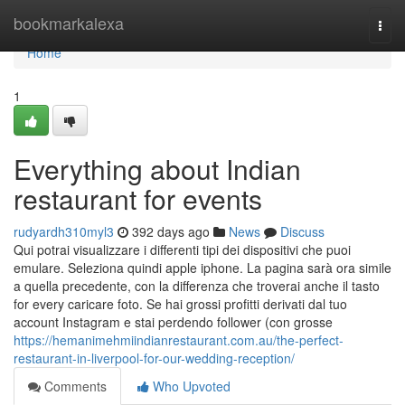
Home
bookmarkalexa
Togg
navi
Home
1
Everything about Indian
restaurant for events
rudyardh310myl3
392 days ago
News
Discuss
Qui potrai visualizzare i differenti tipi dei dispositivi che puoi
emulare. Seleziona quindi apple iphone. La pagina sarà ora simile
a quella precedente, con la differenza che troverai anche il tasto
for every caricare foto. Se hai grossi profitti derivati dal tuo
account Instagram e stai perdendo follower (con grosse
https://hemanimehmiindianrestaurant.com.au/the-perfect-
restaurant-in-liverpool-for-our-wedding-reception/
Comments
Who Upvoted