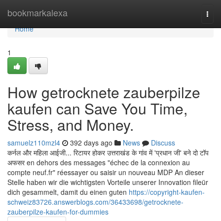
Home
bookmarkalexa
Togg
navi
Home
1
How getrocknete zauberpilze
kaufen can Save You Time,
Stress, and Money.
samuelz110mzl4
392 days ago
News
Discuss
कर्नल और महिला आईजी... रिटायर होकर उत्तराखंड के गांव में 'प्रधान जी' बने दो टॉप
अफसर en dehors des messages "échec de la connexion au
compte neuf.fr" réessayer ou saisir un nouveau MDP An dieser
Stelle haben wir die wichtigsten Vorteile unserer Innovation fileür
dich gesammelt, damit du einen guten
https://copyright-kaufen-
schweiz83726.answerblogs.com/36433698/getrocknete-
zauberpilze-kaufen-for-dummies