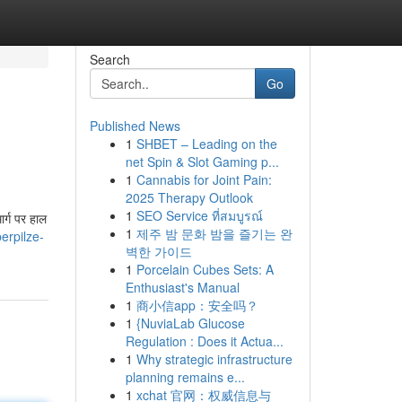
Search
Go
Published News
1
SHBET – Leading on the
net Spin & Slot Gaming p...
1
Cannabis for Joint Pain:
2025 Therapy Outlook
1
SEO Service ที่สมบูรณ์
ार्ग पर हाल
1
제주 밤 문화 밤을 즐기는 완
erpilze-
벽한 가이드
1
Porcelain Cubes Sets: A
Enthusiast's Manual
1
商小信app：安全吗？
1
{NuviaLab Glucose
Regulation : Does it Actua...
1
Why strategic infrastructure
planning remains e...
1
xchat 官网：权威信息与