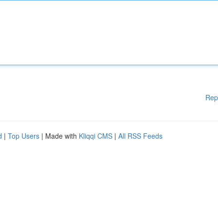
Rep
d
|
Top Users
| Made with
Kliqqi CMS
|
All RSS Feeds