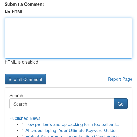
Submit a Comment
No HTML
HTML is disabled
Report Page
Search
Go
Published News
1
How pe fibers and pp backing form football arti...
1
AI Dropshipping: Your Ultimate Keyword Guide
1
Protect Your Home: Understanding Crawl Space