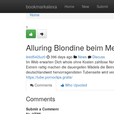
Home
bookmarkalexa
Home
New
Submit
Home
1
Alluring Blondine beim 
leed542luz0
396 days ago
News
Discuss
Im Web erwarten Dich whole ohne Kosten zahllose Nov
Extrem rattig machen die dauergeilen Mädels die Beins
deutschlandweit hervorragendsten Tubenseite wird ve
https://tube.pornoclips.gratis/
Comments
Who Upvoted
Comments
Submit a Comment