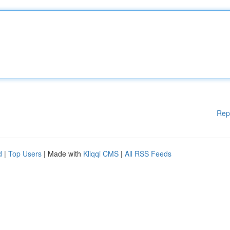
Rep
d
|
Top Users
| Made with
Kliqqi CMS
|
All RSS Feeds