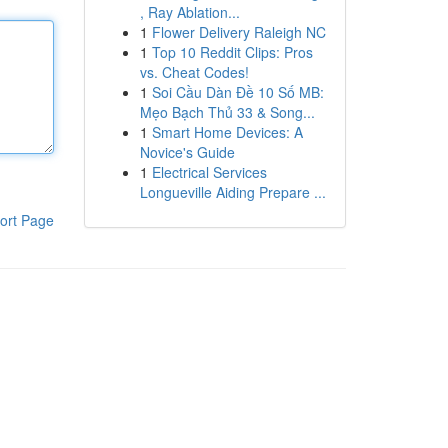
, Ray Ablation...
1
Flower Delivery Raleigh NC
1
Top 10 Reddit Clips: Pros
vs. Cheat Codes!
1
Soi Cầu Dàn Đề 10 Số MB:
Mẹo Bạch Thủ 33 & Song...
1
Smart Home Devices: A
Novice's Guide
1
Electrical Services
Longueville Aiding Prepare ...
ort Page