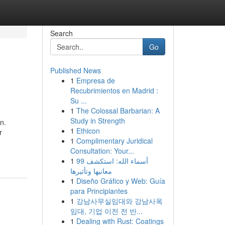
Search
Go
Published News
1
Empresa de
Recubrimientos en Madrid :
Su ...
1
The Colossal Barbarian: A
Study in Strength
n.
1
Ethicon
r
1
Complimentary Juridical
Consultation: Your...
1
99 أسماء الله: استكشف
معانيها وتأثيرها
1
Diseño Gráfico y Web: Guía
para Principiantes
1
강남사무실임대와 강남사옥
임대, 기업 이전 전 반...
1
Dealing with Rust: Coatings