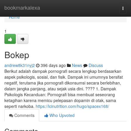
Home
bookmarkalexa
Togg
navi
Home
1
Bokep
andrew8k31nyj2
396 days ago
News
Discuss
Berikut adalah dampak pornografi secara lengkap berdasarkan
aspek psikologis, sosial, dan fisik. Dampak ini umumnya bersifat
negatif, terutama jika pornografi dikonsumsi secara berlebihan,
dalam jangka panjang, atau sejak usia dini. ???? 1. Dampak
Psikologis Kecanduan: Pornografi bisa membuat seseorang
ketagihan karena memicu pelepasan dopamin di otak, sama
seperti narkoba.
https://lcinutrition.com/hugo/spacex168/
Comments
Who Upvoted
Comments