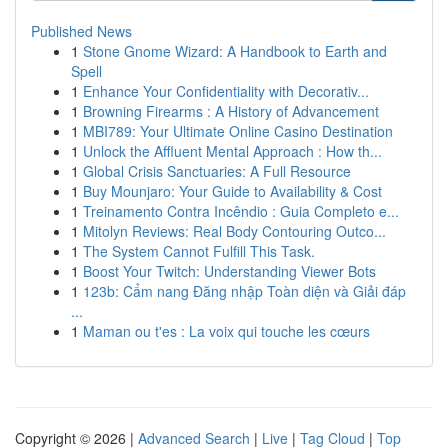
Published News
1
Stone Gnome Wizard: A Handbook to Earth and
Spell
1
Enhance Your Confidentiality with Decorativ...
1
Browning Firearms : A History of Advancement
1
MBI789: Your Ultimate Online Casino Destination
1
Unlock the Affluent Mental Approach : How th...
1
Global Crisis Sanctuaries: A Full Resource
1
Buy Mounjaro: Your Guide to Availability & Cost
1
Treinamento Contra Incêndio : Guia Completo e...
1
Mitolyn Reviews: Real Body Contouring Outco...
1
The System Cannot Fulfill This Task.
1
Boost Your Twitch: Understanding Viewer Bots
1
123b: Cẩm nang Đăng nhập Toàn diện và Giải đáp
...
1
Maman ou t'es : La voix qui touche les cœurs
Copyright © 2026 |
Advanced Search
|
Live
|
Tag Cloud
|
Top