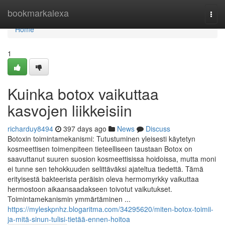
Home
bookmarkalexa
Togg
navi
Home
1
Kuinka botox vaikuttaa
kasvojen liikkeisiin
richarduy8494
397 days ago
News
Discuss
Botoxin toimintamekanismi: Tutustuminen yleisesti käytetyn
kosmeettisen toimenpiteen tieteelliseen taustaan Botox on
saavuttanut suuren suosion kosmeettisissa hoidoissa, mutta moni
ei tunne sen tehokkuuden selittäväksi ajateltua tiedettä. Tämä
erityisestä bakteerista peräisin oleva hermomyrkky vaikuttaa
hermostoon aikaansaadakseen toivotut vaikutukset.
Toimintamekanismin ymmärtäminen ...
https://myleskpnhz.blogaritma.com/34295620/miten-botox-toimii-
ja-mitä-sinun-tulisi-tietää-ennen-hoitoa