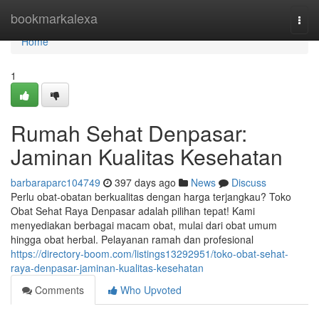
Home
bookmarkalexa
Togg
navi
Home
1
Rumah Sehat Denpasar:
Jaminan Kualitas Kesehatan
barbaraparc104749
397 days ago
News
Discuss
Perlu obat-obatan berkualitas dengan harga terjangkau? Toko
Obat Sehat Raya Denpasar adalah pilihan tepat! Kami
menyediakan berbagai macam obat, mulai dari obat umum
hingga obat herbal. Pelayanan ramah dan profesional
https://directory-boom.com/listings13292951/toko-obat-sehat-
raya-denpasar-jaminan-kualitas-kesehatan
Comments
Who Upvoted