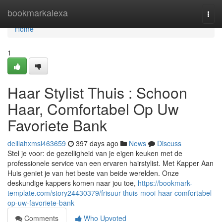
Home
bookmarkalexa
Togg
navi
Home
1
Haar Stylist Thuis : Schoon
Haar, Comfortabel Op Uw
Favoriete Bank
delilahxmsl463659
397 days ago
News
Discuss
Stel je voor: de gezelligheid van je eigen keuken met de
professionele service van een ervaren hairstylist. Met Kapper Aan
Huis geniet je van het beste van beide werelden. Onze
deskundige kappers komen naar jou toe,
https://bookmark-
template.com/story24430379/frisuur-thuis-mooi-haar-comfortabel-
op-uw-favoriete-bank
Comments
Who Upvoted