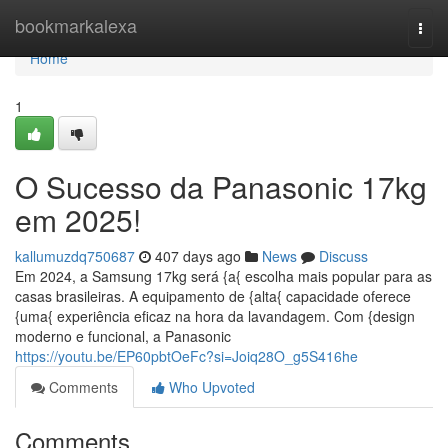
Home
bookmarkalexa
Togg
navi
Home
1
O Sucesso da Panasonic 17kg
em 2025!
kallumuzdq750687
407 days ago
News
Discuss
Em 2024, a Samsung 17kg será {a{ escolha mais popular para as
casas brasileiras. A equipamento de {alta{ capacidade oferece
{uma{ experiência eficaz na hora da lavandagem. Com {design
moderno e funcional, a Panasonic
https://youtu.be/EP60pbtOeFc?si=Joiq28O_g5S416he
Comments
Who Upvoted
Comments