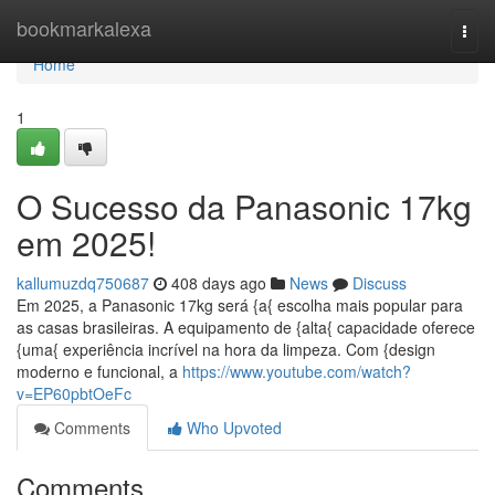
Home
bookmarkalexa
Togg
navi
Home
1
O Sucesso da Panasonic 17kg
em 2025!
kallumuzdq750687
408 days ago
News
Discuss
Em 2025, a Panasonic 17kg será {a{ escolha mais popular para
as casas brasileiras. A equipamento de {alta{ capacidade oferece
{uma{ experiência incrível na hora da limpeza. Com {design
moderno e funcional, a
https://www.youtube.com/watch?
v=EP60pbtOeFc
Comments
Who Upvoted
Comments