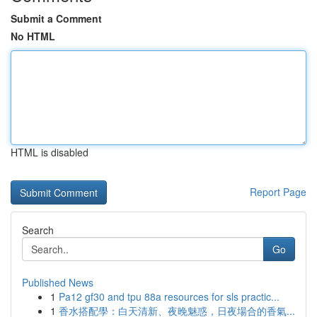
Submit a Comment
No HTML
HTML is disabled
Report Page
Search
Go
Published News
1
Pa12 gf30 and tpu 88a resources for sls practic...
1
香水搭配學：白天清新、夜晚魅惑，日夜場合的香氣...