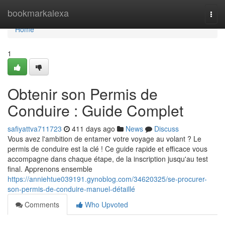
Home
bookmarkalexa
Togg
navi
Home
1
Obtenir son Permis de
Conduire : Guide Complet
safiyattva711723
411 days ago
News
Discuss
Vous avez l'ambition de entamer votre voyage au volant ? Le
permis de conduire est la clé ! Ce guide rapide et efficace vous
accompagne dans chaque étape, de la inscription jusqu'au test
final. Apprenons ensemble
https://anniehtue039191.gynoblog.com/34620325/se-procurer-
son-permis-de-conduire-manuel-détaillé
Comments
Who Upvoted