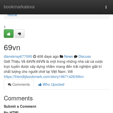
Home
bookmarkalexa
Togg
navi
Home
1
69vn
dianeknsy677095
408 days ago
News
Discuss
Giới Thiệu Về 69VN 69VN là một trong những nhà cái cá cược
trực tuyến được xây dựng nhằm mang đến trải nghiệm giải trí
chất lượng cho người chơi tại Việt Nam. Với
https://friendlybookmark.com/story19671426/69vn
Comments
Who Upvoted
Comments
Submit a Comment
No HTML