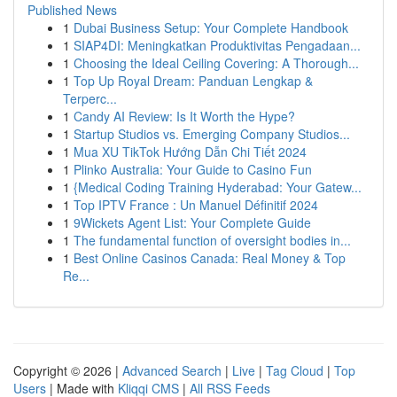
Published News
1
Dubai Business Setup: Your Complete Handbook
1
SIAP4DI: Meningkatkan Produktivitas Pengadaan...
1
Choosing the Ideal Ceiling Covering: A Thorough...
1
Top Up Royal Dream: Panduan Lengkap &
Terperc...
1
Candy AI Review: Is It Worth the Hype?
1
Startup Studios vs. Emerging Company Studios...
1
Mua XU TikTok Hướng Dẫn Chi Tiết 2024
1
Plinko Australia: Your Guide to Casino Fun
1
{Medical Coding Training Hyderabad: Your Gatew...
1
Top IPTV France : Un Manuel Définitif 2024
1
9Wickets Agent List: Your Complete Guide
1
The fundamental function of oversight bodies in...
1
Best Online Casinos Canada: Real Money & Top
Re...
Copyright © 2026 |
Advanced Search
|
Live
|
Tag Cloud
|
Top
Users
| Made with
Kliqqi CMS
|
All RSS Feeds