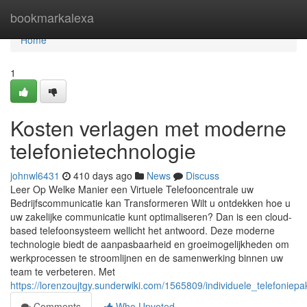
Home
bookmarkalexa
Home
1
Kosten verlagen met moderne
telefonietechnologie
johnwl6431
410 days ago
News
Discuss
Leer Op Welke Manier een Virtuele Telefooncentrale uw
Bedrijfscommunicatie kan Transformeren Wilt u ontdekken hoe u
uw zakelijke communicatie kunt optimaliseren? Dan is een cloud-
based telefoonsysteem wellicht het antwoord. Deze moderne
technologie biedt de aanpasbaarheid en groeimogelijkheden om
werkprocessen te stroomlijnen en de samenwerking binnen uw
team te verbeteren. Met
https://lorenzoujtgy.sunderwiki.com/1565809/individuele_telefoniepa
Comments
Who Upvoted