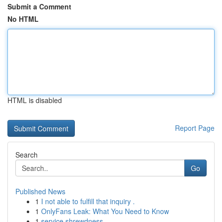
Submit a Comment
No HTML
HTML is disabled
Report Page
Search
Go
Published News
1
I not able to fulfill that inquiry .
1
OnlyFans Leak: What You Need to Know
1
service shrewdness