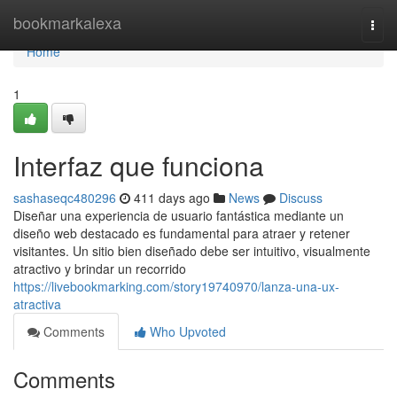
Home
bookmarkalexa
Togg
navi
Home
1
Interfaz que funciona
sashaseqc480296
411 days ago
News
Discuss
Diseñar una experiencia de usuario fantástica mediante un
diseño web destacado es fundamental para atraer y retener
visitantes. Un sitio bien diseñado debe ser intuitivo, visualmente
atractivo y brindar un recorrido
https://livebookmarking.com/story19740970/lanza-una-ux-
atractiva
Comments
Who Upvoted
Comments