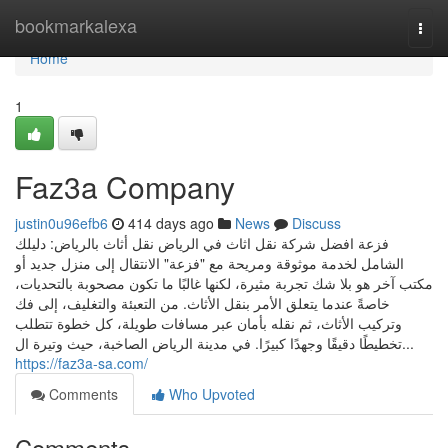
Home
bookmarkalexa
Togg
navi
Home
1
Faz3a Company
justin0u96efb6
414 days ago
News
Discuss
فزعة افضل شركة نقل اثاث في الرياض نقل أثاث بالرياض: دليلك
الشامل لخدمة موثوقة ومريحة مع "فزعة" الانتقال إلى منزل جديد أو
مكتب آخر هو بلا شك تجربة مثيرة، لكنها غالبًا ما تكون مصحوبة بالتحديات،
خاصةً عندما يتعلق الأمر بنقل الأثاث. من التعبئة والتغليف، إلى فك
وتركيب الأثاث، ثم نقله بأمان عبر مسافات طويلة، كل خطوة تتطلب
تخطيطًا دقيقًا وجهدًا كبيرًا. في مدينة الرياض الصاخبة، حيث وتيرة ال...
https://faz3a-sa.com/
Comments
Who Upvoted
Comments