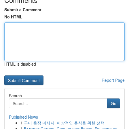
Submit a Comment
No HTML
HTML is disabled
Report Page
Search
Go
Published News
1
구미 출장 마사지: 이상적인 휴식을 위한 선택
1
Бързият Семеен Специалист Варна: Решения на