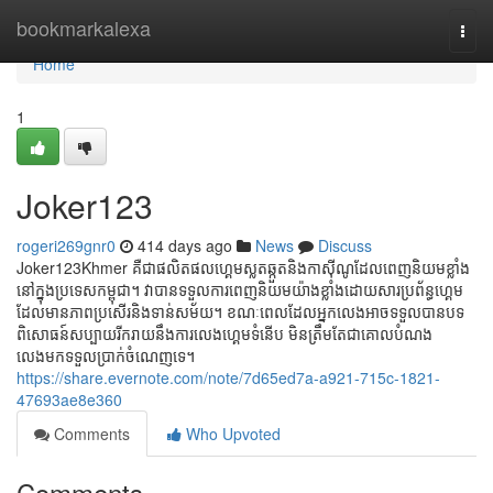
Home
bookmarkalexa
Togg
navi
Home
1
Joker123
rogeri269gnr0
414 days ago
News
Discuss
Joker123Khmer គឺជាផលិតផលហ្គេមស្លតឆ្កួតនិងកាស៊ីណូដែលពេញនិយមខ្លាំង
នៅក្នុងប្រទេសកម្ពុជា។ វាបានទទួលការពេញនិយមយ៉ាងខ្លាំងដោយសារប្រព័ន្ធហ្គេម
ដែលមានភាពប្រសើរនិងទាន់សម័យ។ ខណៈពេលដែលអ្នកលេងអាចទទួលបានបទ
ពិសោធន៍សប្បាយរីករាយនឹងការលេងហ្គេមទំនើប មិនត្រឹមតែជាគោលបំណង
លេងមកទទួលប្រាក់ចំណេញទេ។
https://share.evernote.com/note/7d65ed7a-a921-715c-1821-
47693ae8e360
Comments
Who Upvoted
Comments