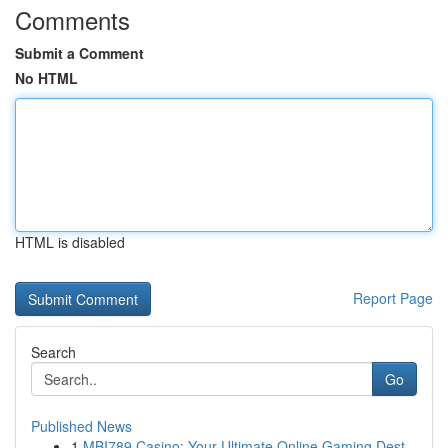
Comments
Submit a Comment
No HTML
HTML is disabled
Report Page
Search
Go
Published News
1
MBI789 Casino: Your Ultimate Online Gaming Dest...