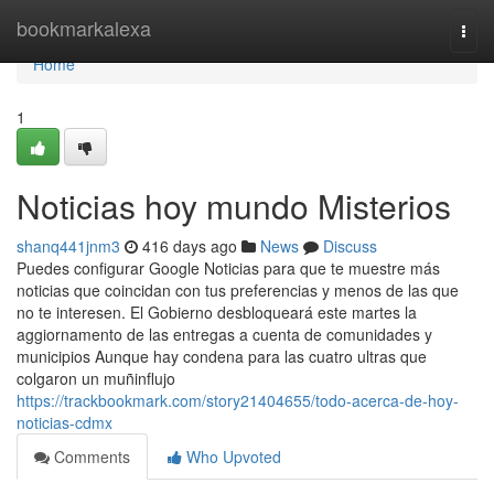
Home
bookmarkalexa
Togg
navi
Home
1
Noticias hoy mundo Misterios
shanq441jnm3
416 days ago
News
Discuss
Puedes configurar Google Noticias para que te muestre más
noticias que coincidan con tus preferencias y menos de las que
no te interesen. El Gobierno desbloqueará este martes la
aggiornamento de las entregas a cuenta de comunidades y
municipios Aunque hay condena para las cuatro ultras que
colgaron un muñinflujo
https://trackbookmark.com/story21404655/todo-acerca-de-hoy-
noticias-cdmx
Comments
Who Upvoted