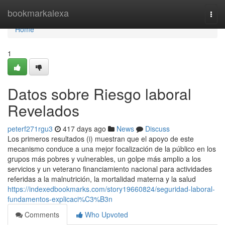
Home
bookmarkalexa
Togg
navi
Home
1
Datos sobre Riesgo laboral
Revelados
peterf271rgu3
417 days ago
News
Discuss
Los primeros resultados (i) muestran que el apoyo de este
mecanismo conduce a una mejor focalización de la público en los
grupos más pobres y vulnerables, un golpe más amplio a los
servicios y un veterano financiamiento nacional para actividades
referidas a la malnutrición, la mortalidad materna y la salud
https://indexedbookmarks.com/story19660824/seguridad-laboral-
fundamentos-explicaci%C3%B3n
Comments
Who Upvoted