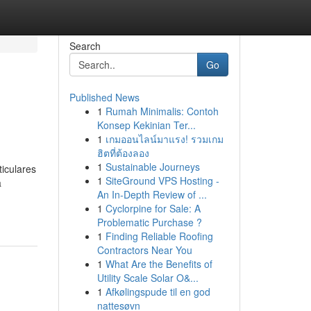
Search
Go
Published News
1
Rumah Minimalis: Contoh
Konsep Kekinian Ter...
1
เกมออนไลน์มาแรง! รวมเกม
ฮิตที่ต้องลอง
1
Sustainable Journeys
iculares
1
SiteGround VPS Hosting -
a
An In-Depth Review of ...
1
Cyclorpine for Sale: A
Problematic Purchase ?
1
Finding Reliable Roofing
Contractors Near You
1
What Are the Benefits of
Utility Scale Solar O&...
1
Afkølingspude til en god
nattesøvn