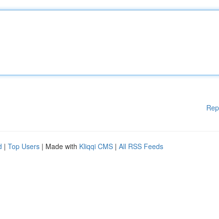
Rep
d
|
Top Users
| Made with
Kliqqi CMS
|
All RSS Feeds