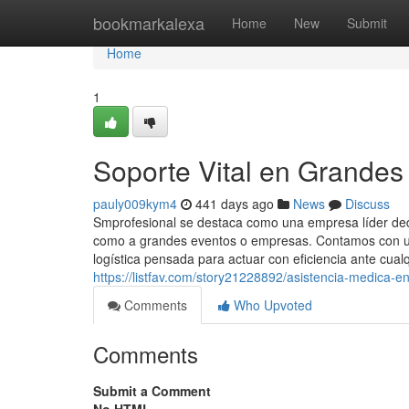
Home
bookmarkalexa
Home
New
Submit
Home
1
Soporte Vital en Grandes
pauly009kym4
441 days ago
News
Discuss
Smprofesional se destaca como una empresa líder dedic
como a grandes eventos o empresas. Contamos con un
logística pensada para actuar con eficiencia ante cualq
https://listfav.com/story21228892/asistencia-medica-en-
Comments
Who Upvoted
Comments
Submit a Comment