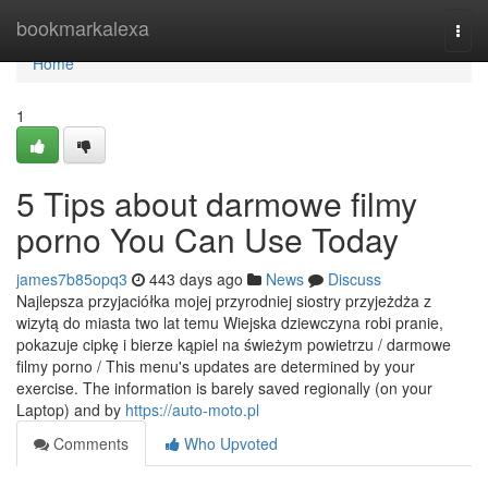
Home
bookmarkalexa
Togg
navi
Home
1
5 Tips about darmowe filmy
porno You Can Use Today
james7b85opq3
443 days ago
News
Discuss
Najlepsza przyjaciółka mojej przyrodniej siostry przyjeżdża z
wizytą do miasta two lat temu Wiejska dziewczyna robi pranie,
pokazuje cipkę i bierze kąpiel na świeżym powietrzu / darmowe
filmy porno / This menu's updates are determined by your
exercise. The information is barely saved regionally (on your
Laptop) and by
https://auto-moto.pl
Comments
Who Upvoted