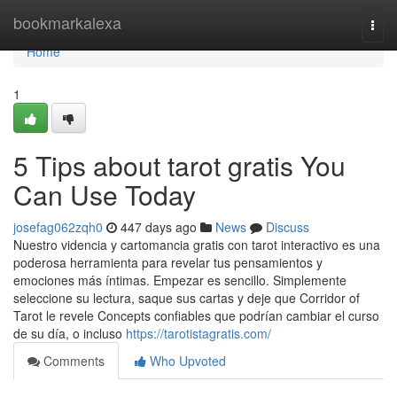
Home
bookmarkalexa
Togg
navi
Home
1
5 Tips about tarot gratis You
Can Use Today
josefag062zqh0
447 days ago
News
Discuss
Nuestro videncia y cartomancia gratis con tarot interactivo es una
poderosa herramienta para revelar tus pensamientos y
emociones más íntimas. Empezar es sencillo. Simplemente
seleccione su lectura, saque sus cartas y deje que Corridor of
Tarot le revele Concepts confiables que podrían cambiar el curso
de su día, o incluso
https://tarotistagratis.com/
Comments
Who Upvoted