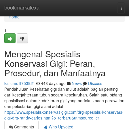
Home
bookmarkalexa
Togg
navi
Home
1
Mengenal Spesialis
Konservasi Gigi: Peran,
Prosedur, dan Manfaatnya
kallumollt753921
448 days ago
News
Discuss
Pendahuluan Kesehatan gigi dan mulut adalah bagian penting
dari kesejahteraan tubuh secara keseluruhan. Salah satu bidang
spesialisasi dalam kedokteran gigi yang berfokus pada perawatan
dan pelestarian gigi alami adalah
https://www.spesialiskonservasigigi.com/drg-spesialis-konservasi-
gigi-drg-randy-carlos.html?o=terbaru&utmsource=c1
Comments
Who Upvoted