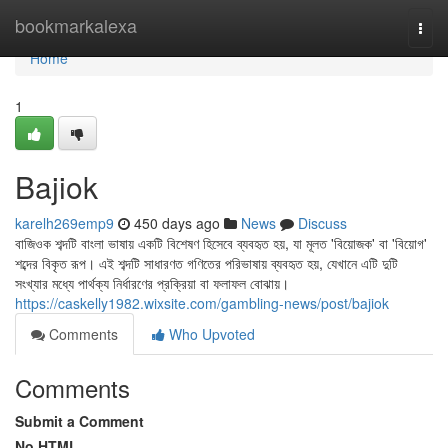
Home
bookmarkalexa
Togg
navi
Home
1
Bajiok
karelh269emp9
450 days ago
News
Discuss
বাজিওক শব্দটি বাংলা ভাষায় একটি বিশেষণ হিসেবে ব্যবহৃত হয়, যা মূলত 'বিয়োজক' বা 'বিয়োগ'
শব্দের বিকৃত রূপ। এই শব্দটি সাধারণত গণিতের পরিভাষায় ব্যবহৃত হয়, যেখানে এটি দুটি
সংখ্যার মধ্যে পার্থক্য নির্ধারণের প্রক্রিয়া বা ফলাফল বোঝায়।
https://caskelly1982.wixsite.com/gambling-news/post/bajiok
Comments
Who Upvoted
Comments
Submit a Comment
No HTML