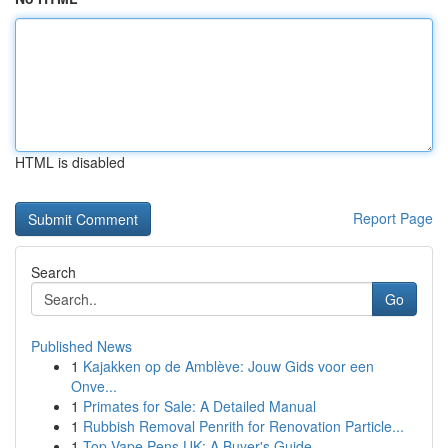
HTML is disabled
Report Page
Search
Go
Published News
1
Kajakken op de Amblève: Jouw Gids voor een
Onve...
1
Primates for Sale: A Detailed Manual
1
Rubbish Removal Penrith for Renovation Particle...
1
Top Vape Pens UK: A Buyer's Guide