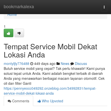
Home
bookmarkalexa
Togg
navi
Home
1
Tempat Service Mobil Dekat
Lokasi Anda
montyljly776488
449 days ago
News
Discuss
Butuh service mobil yang cepat? Tak perlu khawatir! Kami punya
solusi tepat untuk Anda. Kami adalah bengkel terbaik di daerah
Anda yang menawarkan berbagai macam layanan otomotif. Cek
oli dan filter Ganti
https://pennyeocc049292.onzeblog.com/34992831/tempat-
service-mobil-dekat-lokasi-anda
Comments
Who Upvoted