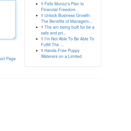
1
Felix Munoz's Plan to
Financial Freedom
1
Unlock Business Growth:
The Benefits of Managem...
1
The am being built for be a
safe and pri...
1
I'm Not Able To Be Able To
Fulfill The ...
1
Hands-Free Puppy
Waterers on a Limited
ort Page