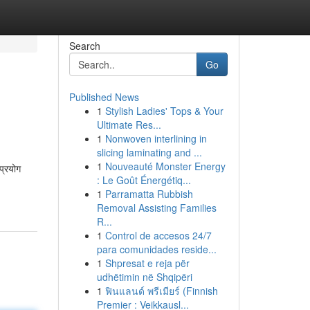
Search
Go
Published News
1
Stylish Ladies' Tops & Your
Ultimate Res...
1
Nonwoven interlining in
slicing laminating and ...
1
Nouveauté Monster Energy
प्रयोग
: Le Goût Énergétiq...
1
Parramatta Rubbish
Removal Assisting Families
R...
1
Control de accesos 24/7
para comunidades reside...
1
Shpresat e reja për
udhëtimin në Shqipëri
1
ฟินแลนด์ พรีเมียร์ (Finnish
Premier : Veikkausl...