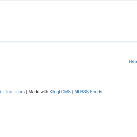
Rep
d
|
Top Users
| Made with
Kliqqi CMS
|
All RSS Feeds