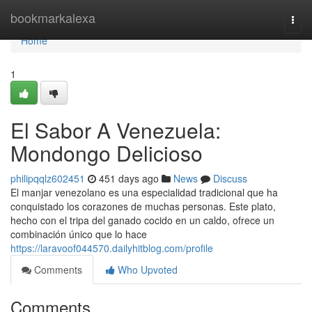
Home
bookmarkalexa
Togg
navi
Home
1
El Sabor A Venezuela:
Mondongo Delicioso
philipqqlz602451
451 days ago
News
Discuss
El manjar venezolano es una especialidad tradicional que ha
conquistado los corazones de muchas personas. Este plato,
hecho con el tripa del ganado cocido en un caldo, ofrece un
combinación único que lo hace
https://laravoof044570.dailyhitblog.com/profile
Comments
Who Upvoted
Comments