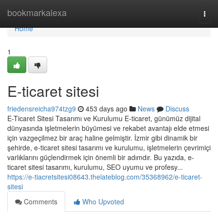
Home
bookmarkalexa
Togg
navi
Home
1
E-ticaret sitesi
friedensreicha974tzg9
453 days ago
News
Discuss
E-Ticaret Sitesi Tasarımı ve Kurulumu E-ticaret, günümüz dijital
dünyasında işletmelerin büyümesi ve rekabet avantajı elde etmesi
için vazgeçilmez bir araç haline gelmiştir. İzmir gibi dinamik bir
şehirde, e-ticaret sitesi tasarımı ve kurulumu, işletmelerin çevrimiçi
varlıklarını güçlendirmek için önemli bir adımdır. Bu yazıda, e-
ticaret sitesi tasarımı, kurulumu, SEO uyumu ve profesy...
https://e-tiacretsitesi08643.thelateblog.com/35368962/e-ticaret-
sitesi
Comments
Who Upvoted