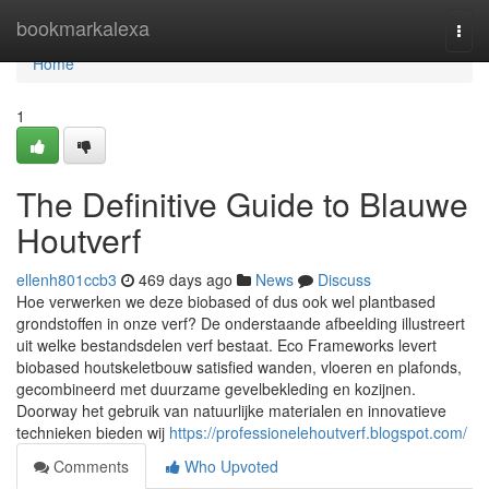
Home
bookmarkalexa
Togg
navi
Home
1
The Definitive Guide to Blauwe
Houtverf
ellenh801ccb3
469 days ago
News
Discuss
Hoe verwerken we deze biobased of dus ook wel plantbased
grondstoffen in onze verf? De onderstaande afbeelding illustreert
uit welke bestandsdelen verf bestaat. Eco Frameworks levert
biobased houtskeletbouw satisfied wanden, vloeren en plafonds,
gecombineerd met duurzame gevelbekleding en kozijnen.
Doorway het gebruik van natuurlijke materialen en innovatieve
technieken bieden wij
https://professionelehoutverf.blogspot.com/
Comments
Who Upvoted