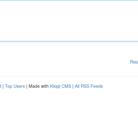
Rep
d
|
Top Users
| Made with
Kliqqi CMS
|
All RSS Feeds