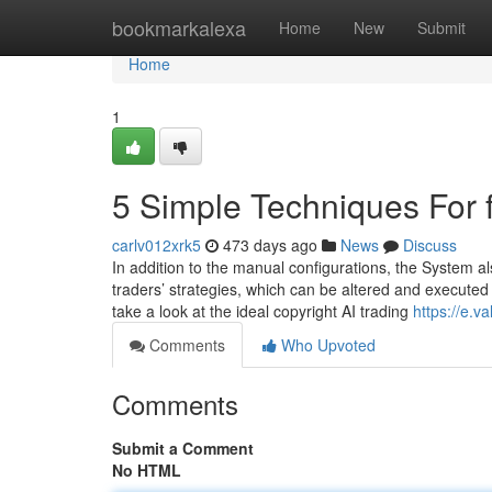
Home
bookmarkalexa
Home
New
Submit
Home
1
5 Simple Techniques For 
carlv012xrk5
473 days ago
News
Discuss
In addition to the manual configurations, the System al
traders’ strategies, which can be altered and executed w
take a look at the ideal copyright AI trading
https://e.va
Comments
Who Upvoted
Comments
Submit a Comment
No HTML