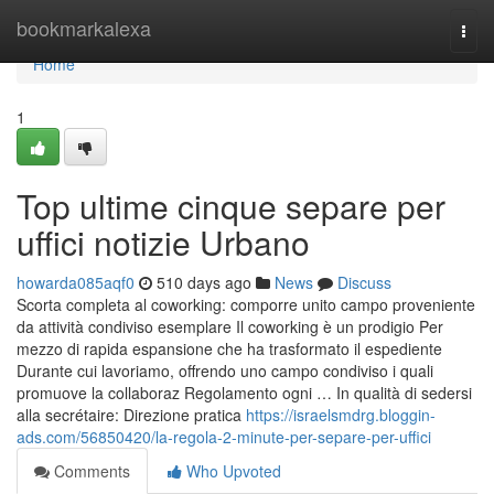
Home
bookmarkalexa
Togg
navi
Home
1
Top ultime cinque separe per
uffici notizie Urbano
howarda085aqf0
510 days ago
News
Discuss
Scorta completa al coworking: comporre unito campo proveniente
da attività condiviso esemplare Il coworking è un prodigio Per
mezzo di rapida espansione che ha trasformato il espediente
Durante cui lavoriamo, offrendo uno campo condiviso i quali
promuove la collaboraz Regolamento ogni … In qualità di sedersi
alla secrétaire: Direzione pratica
https://israelsmdrg.bloggin-
ads.com/56850420/la-regola-2-minute-per-separe-per-uffici
Comments
Who Upvoted