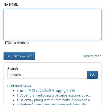
No HTML
HTML is disabled
Report Page
Search
Go
Published News
1
xchat 官网：权威信息与copyright指南
1
Cobertura médico para becarios extranjeros e...
1
Colorway pureguard for rpet bottle production a...
1
Modern financial principles are redefining clas...