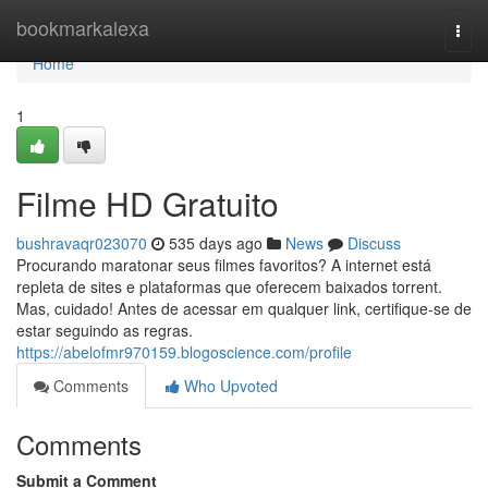
Home
bookmarkalexa
Togg
navi
Home
1
Filme HD Gratuito
bushravaqr023070
535 days ago
News
Discuss
Procurando maratonar seus filmes favoritos? A internet está
repleta de sites e plataformas que oferecem baixados torrent.
Mas, cuidado! Antes de acessar em qualquer link, certifique-se de
estar seguindo as regras.
https://abelofmr970159.blogoscience.com/profile
Comments
Who Upvoted
Comments
Submit a Comment