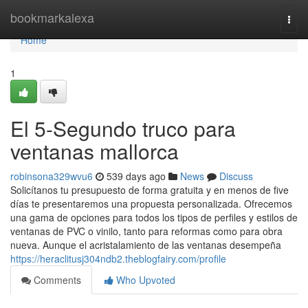
Home
bookmarkalexa
Togg
navi
Home
1
El 5-Segundo truco para
ventanas mallorca
robinsona329wvu6
539 days ago
News
Discuss
Solicítanos tu presupuesto de forma gratuita y en menos de five
días te presentaremos una propuesta personalizada. Ofrecemos
una gama de opciones para todos los tipos de perfiles y estilos de
ventanas de PVC o vinilo, tanto para reformas como para obra
nueva. Aunque el acristalamiento de las ventanas desempeña
https://heraclitusj304ndb2.theblogfairy.com/profile
Comments
Who Upvoted