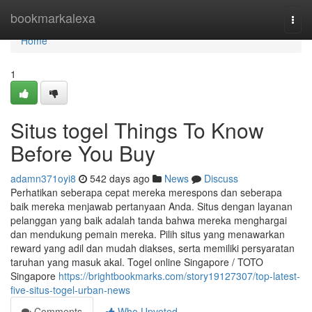
Home
bookmarkalexa
Togg
navi
Home
1
Situs togel Things To Know
Before You Buy
adamn371oyi8
542 days ago
News
Discuss
Perhatikan seberapa cepat mereka merespons dan seberapa
baik mereka menjawab pertanyaan Anda. Situs dengan layanan
pelanggan yang baik adalah tanda bahwa mereka menghargai
dan mendukung pemain mereka. Pilih situs yang menawarkan
reward yang adil dan mudah diakses, serta memiliki persyaratan
taruhan yang masuk akal. Togel online Singapore / TOTO
Singapore
https://brightbookmarks.com/story19127307/top-latest-
five-situs-togel-urban-news
Comments
Who Upvoted