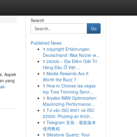
Search
Go
Published News
1
copyright Erfahrungen
Deutschland: Was Nutzer w...
1
24club – Địa Điểm Giải Trí
Hàng Đầu Ở Việt ...
1
Media Rewards Are It
a. Aspek
Worth the Buzz ?
tan yang
1
How to Choose las vegas
yak-
top Tree Trimming Servi...
1
Aryaka WAN Optimization:
Maximizing Performance...
1
Tư vấn ISO 9001 và ISO
22000: Phương án thích...
1
Telegram 安装：最新版本
使用教程
1
Silestone Quartz: Your