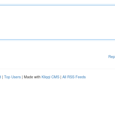
Rep
d
|
Top Users
| Made with
Kliqqi CMS
|
All RSS Feeds