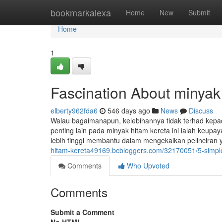
Home
bookmarkalexa
Home
New
Submit
Home
1
Fascination About minyak
elberty962fda6
546 days ago
News
Discuss
Walau bagaimanapun, kelebihannya tidak terhad kepad
penting lain pada minyak hitam kereta ini ialah keu
lebih tinggi membantu dalam mengekalkan pelinciran 
hitam-kereta49169.bcbloggers.com/32170051/5-simple
Comments
Who Upvoted
Comments
Submit a Comment