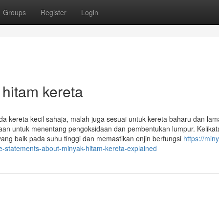
Groups
Register
Login
 hitam kereta
a kereta kecil sahaja, malah juga sesuai untuk kereta baharu dan lam
payaan untuk menentang pengoksidaan dan pembentukan lumpur. Kelika
yang baik pada suhu tinggi dan memastikan enjin berfungsi
https://min
-statements-about-minyak-hitam-kereta-explained