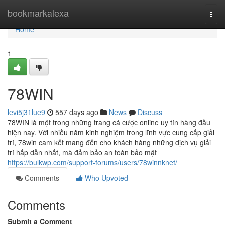
Home
bookmarkalexa
Togg
navi
Home
1
78WIN
levi5j31lue9
557 days ago
News
Discuss
78WIN là một trong những trang cá cược online uy tín hàng đầu
hiện nay. Với nhiều năm kinh nghiệm trong lĩnh vực cung cấp giải
trí, 78win cam kết mang đến cho khách hàng những dịch vụ giải
trí hấp dẫn nhất, mà đảm bảo an toàn bảo mật
https://bulkwp.com/support-forums/users/78winnknet/
Comments
Who Upvoted
Comments
Submit a Comment