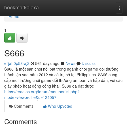
Home
bookmarkalexa
Togg
navi
Home
1
S666
elijah0p53raj2
561 days ago
News
Discuss
S666 là một sân chơi nổi bật trong ngành chơi game đổi thưởng,
thành lập vào năm 2012 và có trụ sở tại Philippines. S666 cung
cấp môi trường chơi game đổi thưởng an toàn và hấp dẫn, với các
giấy phép hoạt động công khai. S666 đã đạt được
https://reactos.org/forum/memberlist.php?
mode=viewprofile&u=124057
Comments
Who Upvoted
Comments