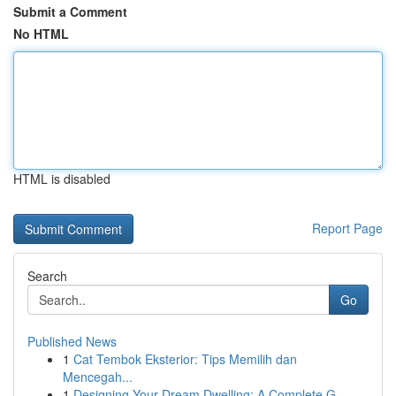
Submit a Comment
No HTML
HTML is disabled
Report Page
Search
Go
Published News
1
Cat Tembok Eksterior: Tips Memilih dan
Mencegah...
1
Designing Your Dream Dwelling: A Complete G...