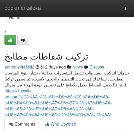
Home
bookmarkalexa
Togg
navi
Home
1
تركيب شفاطات مطابخ
anthony4i45cti3
562 days ago
News
Discuss
خدماتنا لتركيب الشفاطات تشمل استشارات مجانية لاختيار النوع المناسب
لمطبخك. نساعدك في تحديد التصميم والحجم الأنسب، ثم نضمن تركيبًا
احترافيًا يجعل الشفاط يعمل بكفاءة على تحسين جودة الهواء في منزلك.
https://kuwait-
ad.com/%D8%AA%D8%B1%D9%83%D9%8A%D8%A8-
%D8%B4%D9%81%D8%A7%D8%B7%D8%A7%D8%AA-
%D9%85%D8%B7%D8%A7%D8%A8%D8%AE-
%D8%A7%D9%84%D9%83%D9%88%D9%8A%D8%AA/
Comments
Who Upvoted